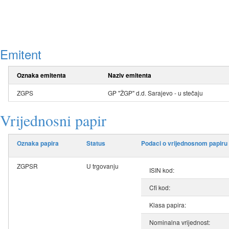
Emitent
Oznaka emitenta
Naziv emitenta
ZGPS
GP "ŽGP" d.d. Sarajevo - u stečaju
Vrijednosni papir
Oznaka papira
Status
Podaci o vrijednosnom papiru
ZGPSR
U trgovanju
ISIN kod:
Cfi kod:
Klasa papira:
Nominalna vrijednost: