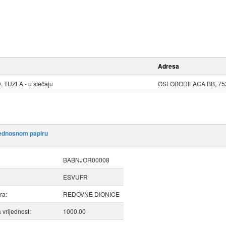
Adresa
UZLA - u stečaju
OSLOBODILACA BB, 752
jednosnom papiru
BABNJOR00008
ESVUFR
ra:
REDOVNE DIONICE
vrijednost:
1000.00