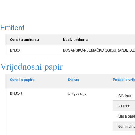
Emitent
Oznaka emitenta
Naziv emitenta
BNJO
BOSANSKO-NJEMAČKO OSIGURANJE D.D. T
Vrijednosni papir
Oznaka papira
Status
Podaci o vri
BNJOR
U trgovanju
ISIN kod:
Cfi kod:
Klasa papi
Nominalna 