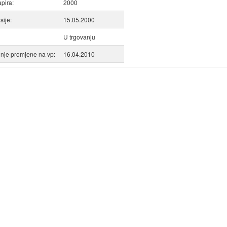
apira:
2000
ije:
15.05.2000
U trgovanju
nje promjene na vp:
16.04.2010