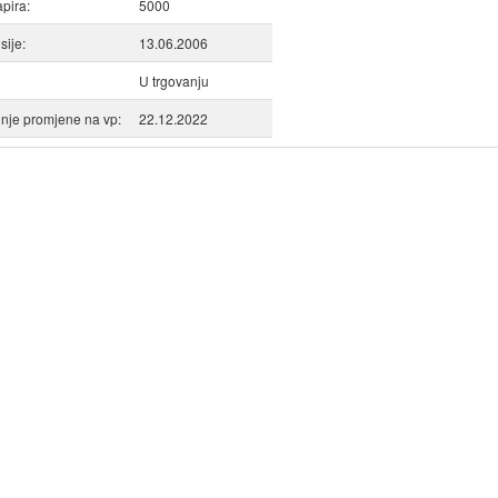
apira:
5000
ije:
13.06.2006
U trgovanju
nje promjene na vp:
22.12.2022