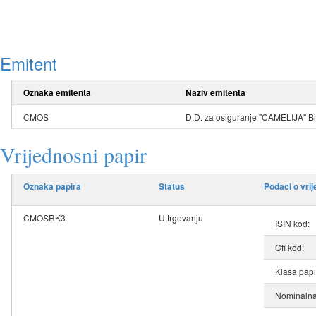
Emitent
Oznaka emitenta
Naziv emitenta
CMOS
D.D. za osiguranje "CAMELIJA" B
Vrijednosni papir
Oznaka papira
Status
Podaci o vri
CMOSRK3
U trgovanju
ISIN kod:
Cfi kod:
Klasa papi
Nominalna 