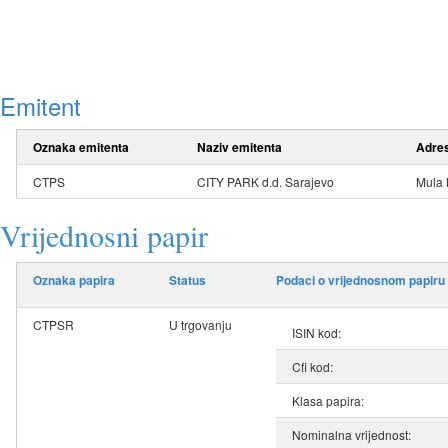
Emitent
Oznaka emitenta
Naziv emitenta
Adre
CTPS
CITY PARK d.d. Sarajevo
Mula 
Vrijednosni papir
Oznaka papira
Status
Podaci o vrijednosnom papiru
CTPSR
U trgovanju
ISIN kod:
Cfi kod:
Klasa papira:
Nominalna vrijednost: