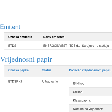
Emitent
Oznaka emitenta
Naziv emitenta
ETDS
ENERGOINVEST - TDS d.d. Sarajevo - u stečaju
Vrijednosni papir
Oznaka papira
Status
Podaci o vrijednosnom papiru
ETDSRK1
U trgovanju
ISIN kod:
Cfi kod:
Klasa papira:
Nominalna vrijednost: