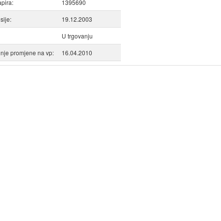
apira:
1395690
ije:
19.12.2003
U trgovanju
nje promjene na vp:
16.04.2010