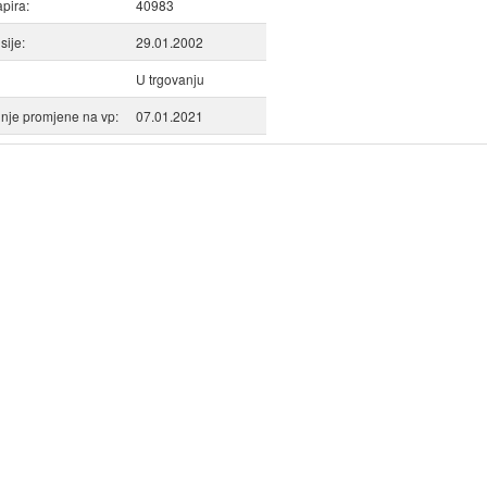
apira:
40983
ije:
29.01.2002
U trgovanju
nje promjene na vp:
07.01.2021