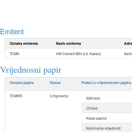
Emitent
Oznaka emitenta
Naziv emitenta
Adr
TCMK
HM Cement BiH d.d. Kakanj
Seli
Vrijednosni papir
Oznaka papira
Status
Podaci o vrijednosnom papiru
TCMKR
U trgovanju
ISIN kod:
Cfi kod:
Klasa papira:
Nominalna vrijednost: