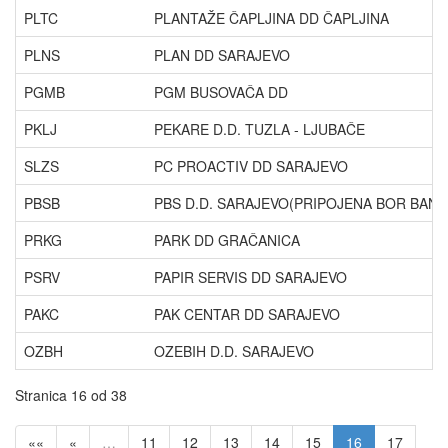
PLTC
PLANTAŽE ČAPLJINA DD ČAPLJINA
PLNS
PLAN DD SARAJEVO
PGMB
PGM BUSOVAČA DD
PKLJ
PEKARE D.D. TUZLA - LJUBAČE
SLZS
PC PROACTIV DD SARAJEVO
PBSB
PBS D.D. SARAJEVO(PRIPOJENA BOR BANC
PRKG
PARK DD GRAČANICA
PSRV
PAPIR SERVIS DD SARAJEVO
PAKC
PAK CENTAR DD SARAJEVO
OZBH
OZEBIH D.D. SARAJEVO
Stranica 16 od 38
««
«
…
11
12
13
14
15
16
17