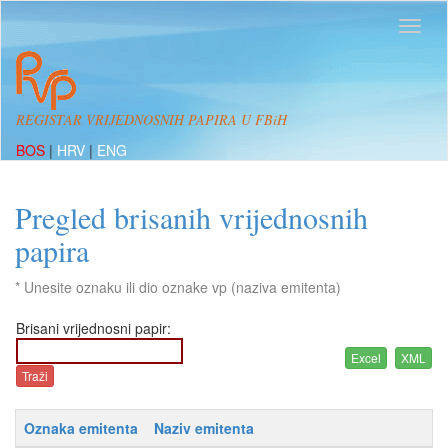
REGISTAR VRIJEDNOSNIH PAPIRA U FBiH
BOS
|
HRV
|
ENG
Pregled brisanih vrijednosnih
papira
* Unesite oznaku ili dio oznake vp (naziva emitenta)
Brisani vrijednosni papir:
Oznaka emitenta
Naziv emitenta