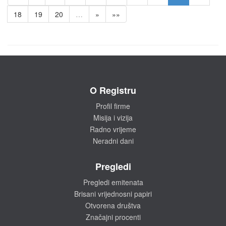
18
19
20
…
»
»»
O Registru
Profil firme
Misija i vizija
Radno vrijeme
Neradni dani
Pregledi
Pregledi emitenata
Brisani vrijednosni papiri
Otvorena društva
Značajni procenti