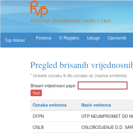
REGISTAR VRIJEDNOSNIH PAPIRA U FBiH
O Registru
Usluge
Top linkovi
Pregled brisanih vrijednosni
* Unesite oznaku ili dio oznake vp (naziva emitenta)
Brisani vrijednosni papir:
Oznaka emitenta
Naziv emitenta
OTPN
OTP NEUMPROMET DD 
OSLB
OSLOBODJENJE D.D. SA