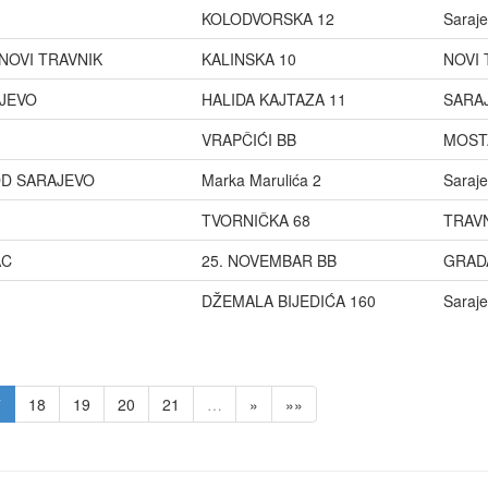
KOLODVORSKA 12
Saraj
NOVI TRAVNIK
KALINSKA 10
NOVI 
JEVO
HALIDA KAJTAZA 11
SARA
VRAPČIĆI BB
MOST
DD SARAJEVO
Marka Marulića 2
Saraj
TVORNIČKA 68
TRAV
AC
25. NOVEMBAR BB
GRAD
DŽEMALA BIJEDIĆA 160
Saraj
7
18
19
20
21
…
»
»»