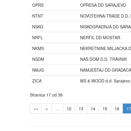
OPRS
OPRESA DD SARAJEVO
NTNT
NOVOTEHNA-TRADE D.D. 
NSKG
NISKOGRADNJA DD SARA
NRFL
NERFIL DD MOSTAR
NKMS
NEKRETNINE MILJACKA 
NSDM
NAŠ DOM D.D. TRAVNIK
NMJG
NAMJEŠTAJ DD GRADAČ
ZICA
MS & WOOD d.d. Sarajevo
Stranica 17 od 38
««
«
…
12
13
14
15
16
1