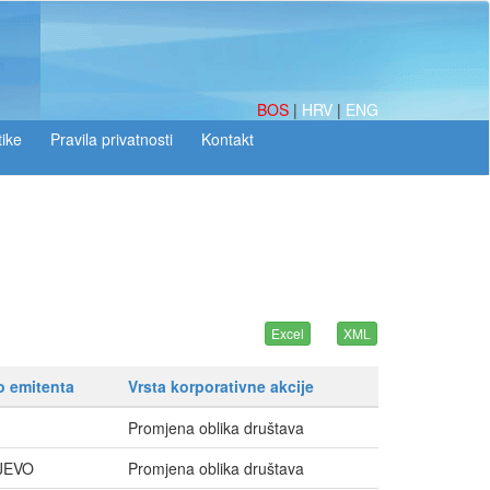
BOS
|
HRV
|
ENG
tike
o emitenta
Vrsta korporativne akcije
Promjena oblika društava
JEVO
Promjena oblika društava