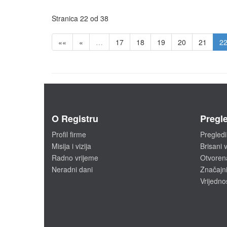
Stranica 22 od 38
««
«
…
17
18
19
20
21
2
O Registru
Pregle
Profil firme
Pregledi
Misija i vizija
Brisani v
Radno vrijeme
Otvoren
Neradni dani
Značajni
Vrijedno