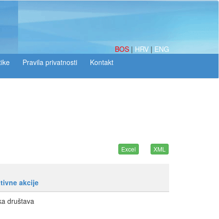
BOS
|
HRV
|
ENG
tike
tivne akcije
ka društava