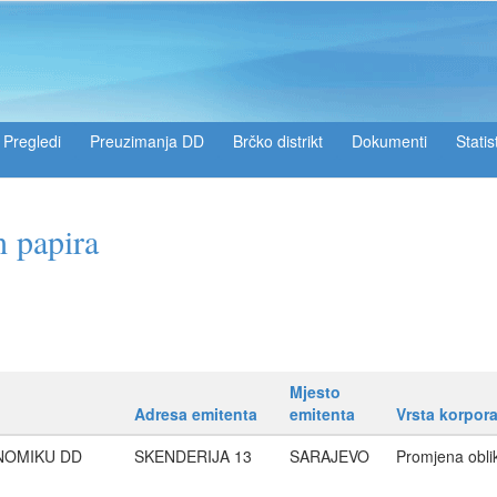
Pregledi
Preuzimanja DD
Brčko distrikt
Dokumenti
Statis
h papira
Mjesto
Adresa emitenta
emitenta
Vrsta korpora
ONOMIKU DD
SKENDERIJA 13
SARAJEVO
Promjena obli