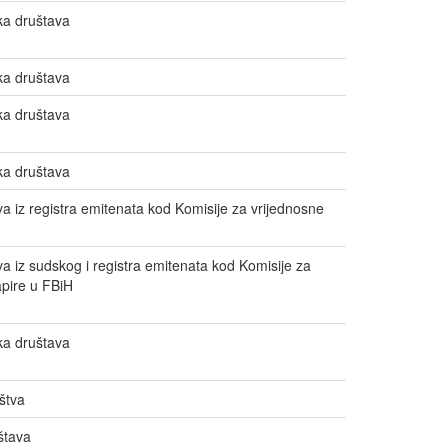
ka društava
ka društava
ka društava
ka društava
va iz registra emitenata kod Komisije za vrijednosne
va iz sudskog i registra emitenata kod Komisije za
apire u FBiH
ka društava
uštva
štava