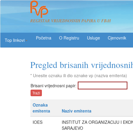
REGISTAR VRIJEDNOSNIH PAPIRA U FBiH
O Registru
Usluge
Top linkovi
Pregled brisanih vrijednosni
* Unesite oznaku ili dio oznake vp (naziva emitenta)
Brisani vrijednosni papir:
Oznaka
emitenta
Naziv emitenta
IOES
INSTITUT ZA ORGANIZACIJU I EK
SARAJEVO