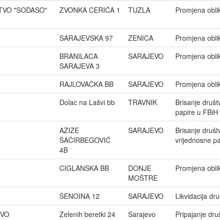
TVO "SODASO"
ZVONKA CERIĆA 1
TUZLA
Promjena obli
SARAJEVSKA 97
ZENICA
Promjena obli
BRANILACA
SARAJEVO
Promjena obli
SARAJEVA 3
RAJLOVAČKA BB
SARAJEVO
Promjena obli
Dolac na Lašvi bb
TRAVNIK
Brisanje društ
papire u FBiH
AZIZE
SARAJEVO
Brisanje društ
ŠAČIRBEGOVIĆ
vrijednosne p
4B
CIGLANSKA BB
DONJE
Promjena obli
MOŠTRE
ŠENOINA 12
SARAJEVO
Likvidacija dr
EVO
Zelenih beretki 24
Sarajevo
Pripajanje dru