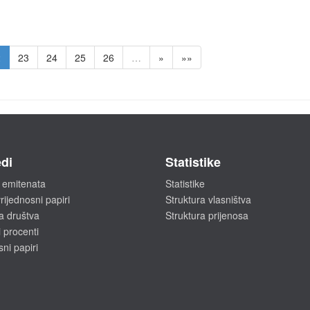
2
23
24
25
26
…
»
»»
di
Statistike
 emitenata
Statistike
rijednosni papiri
Struktura vlasništva
a društva
Struktura prijenosa
 procenti
sni papiri