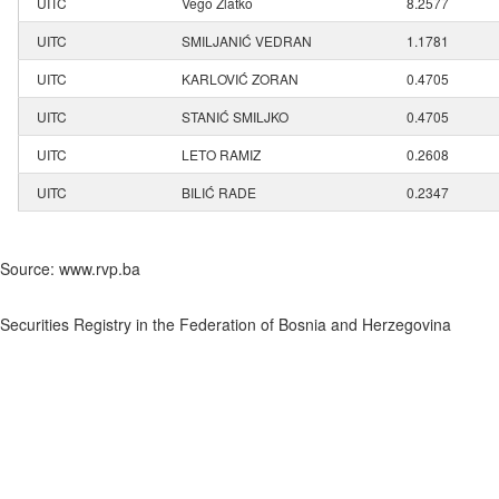
UITC
Vego Zlatko
8.2577
UITC
SMILJANIĆ VEDRAN
1.1781
UITC
KARLOVIĆ ZORAN
0.4705
UITC
STANIĆ SMILJKO
0.4705
UITC
LETO RAMIZ
0.2608
UITC
BILIĆ RADE
0.2347
Source: www.rvp.ba
Securities Registry in the Federation of Bosnia and Herzegovina