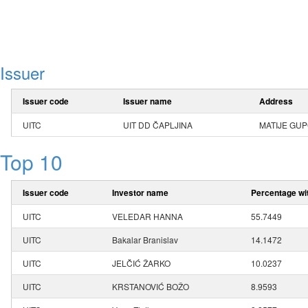
Issuer
Issuer code
Issuer name
Address
UITC
UIT DD ČAPLJINA
MATIJE GUP
Top 10
Issuer code
Investor name
Percentage wit
UITC
VELEDAR HANNA
55.7449
UITC
Bakalar Branislav
14.1472
UITC
JELČIĆ ŽARKO
10.0237
UITC
KRSTANOVIĆ BOŽO
8.9593