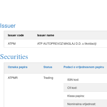
Issuer
Issuer code
Issuer name
ATPM
ATP AUTOPREVOZ MAGLAJ D.D. u likvidaciji
Securities
Oznaka papira
Status
Podaci o vrijednosnom papiru
ATPMR
Trading
ISIN kod:
Cfi kod:
Klasa papira:
Nominalna vrijednost: