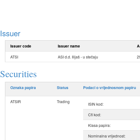
Issuer
Issuer code
Issuer name
A
ATSI
ASI d.d. Ilijaš - u stečaju
2
Securities
Oznaka papira
Status
Podaci o vrijednosnom papiru
ATSIR
Trading
ISIN kod:
Cfi kod:
Klasa papira:
Nominalna vrijednost: