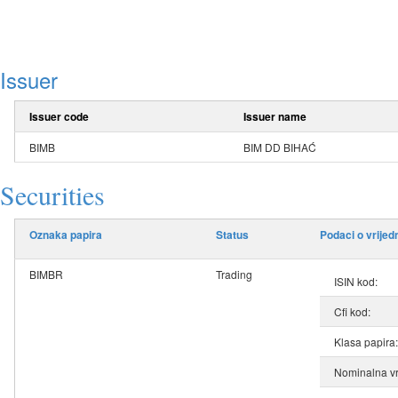
Issuer
Issuer code
Issuer name
BIMB
BIM DD BIHAĆ
Securities
Oznaka papira
Status
Podaci o vrije
BIMBR
Trading
ISIN kod:
Cfi kod:
Klasa papira:
Nominalna vr