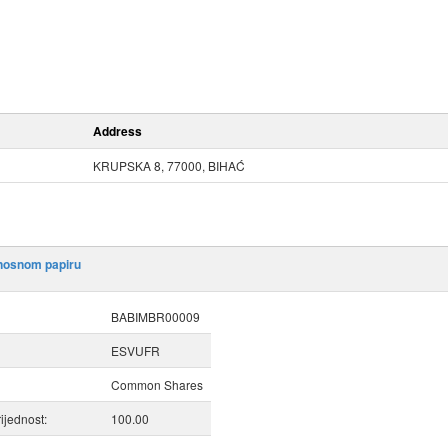
Address
KRUPSKA 8, 77000, BIHAĆ
dnosnom papiru
BABIMBR00009
ESVUFR
Common Shares
ijednost:
100.00