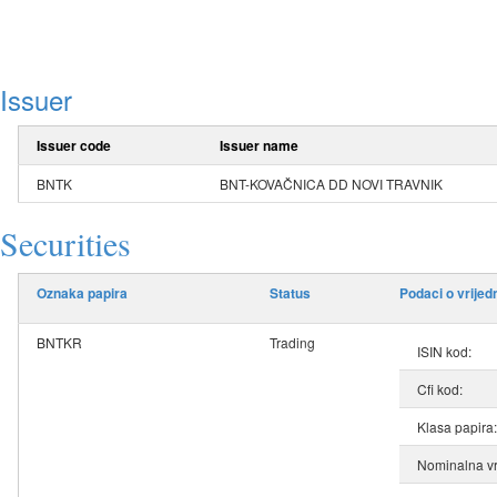
Issuer
Issuer code
Issuer name
BNTK
BNT-KOVAČNICA DD NOVI TRAVNIK
Securities
Oznaka papira
Status
Podaci o vrije
BNTKR
Trading
ISIN kod:
Cfi kod:
Klasa papira:
Nominalna vr