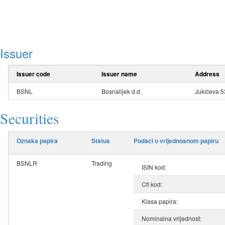
Issuer
Issuer code
Issuer name
Address
BSNL
Bosnalijek d.d.
Jukićeva 5
Securities
Oznaka papira
Status
Podaci o vrijednosnom papiru
BSNLR
Trading
ISIN kod:
Cfi kod:
Klasa papira:
Nominalna vrijednost: