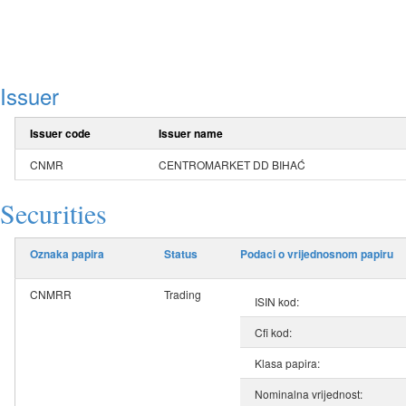
Issuer
Issuer code
Issuer name
CNMR
CENTROMARKET DD BIHAĆ
Securities
Oznaka papira
Status
Podaci o vrijednosnom papiru
CNMRR
Trading
ISIN kod:
Cfi kod:
Klasa papira:
Nominalna vrijednost: