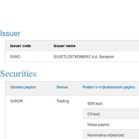
Issuer
Issuer code
Issuer name
SVKO
SVJETLOSTKOMERC d.d. Sarajevo
Securities
Oznaka papira
Status
Podaci o vrijednosnom papiru
SVKOR
Trading
ISIN kod:
Cfi kod:
Klasa papira:
Nominalna vrijednost: