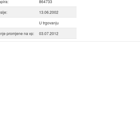
apira:
864733
ije:
13.06.2002
U trgovanju
nje promjene na vp:
03.07.2012