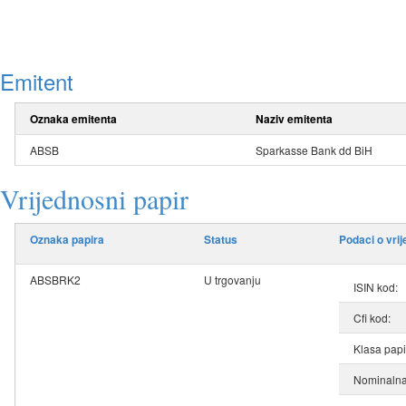
Emitent
Oznaka emitenta
Naziv emitenta
ABSB
Sparkasse Bank dd BiH
Vrijednosni papir
Oznaka papira
Status
Podaci o vri
ABSBRK2
U trgovanju
ISIN kod:
Cfi kod:
Klasa papi
Nominalna 