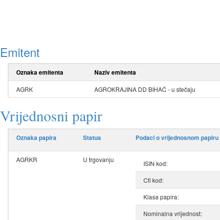
Emitent
Oznaka emitenta
Naziv emitenta
AGRK
AGROKRAJINA DD BIHAĆ - u stečaju
Vrijednosni papir
Oznaka papira
Status
Podaci o vrijednosnom papiru
AGRKR
U trgovanju
ISIN kod:
Cfi kod:
Klasa papira:
Nominalna vrijednost: