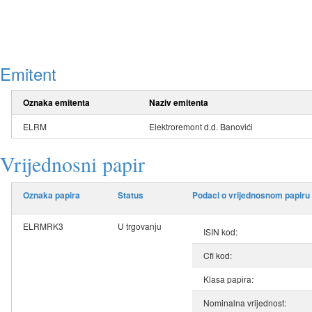
Emitent
Oznaka emitenta
Naziv emitenta
ELRM
Elektroremont d.d. Banovići
Vrijednosni papir
Oznaka papira
Status
Podaci o vrijednosnom papiru
ELRMRK3
U trgovanju
ISIN kod:
Cfi kod:
Klasa papira:
Nominalna vrijednost: