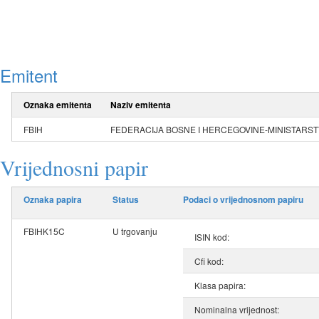
Emitent
Oznaka emitenta
Naziv emitenta
FBIH
FEDERACIJA BOSNE I HERCEGOVINE-MINISTARST
Vrijednosni papir
Oznaka papira
Status
Podaci o vrijednosnom papiru
FBIHK15C
U trgovanju
ISIN kod:
Cfi kod:
Klasa papira:
Nominalna vrijednost: