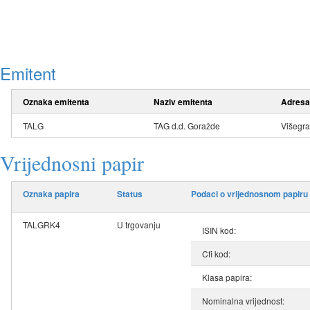
Emitent
Oznaka emitenta
Naziv emitenta
Adresa
TALG
TAG d.d. Goražde
Višegr
Vrijednosni papir
Oznaka papira
Status
Podaci o vrijednosnom papiru
TALGRK4
U trgovanju
ISIN kod:
Cfi kod:
Klasa papira:
Nominalna vrijednost: