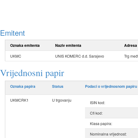
Emitent
Oznaka emitenta
Naziv emitenta
Adresa
UKMC
UNIS KOMERC d.d. Sarajevo
Trg među
Vrijednosni papir
Oznaka papira
Status
Podaci o vrijednosnom papiru
UKMCRK1
U trgovanju
ISIN kod:
Cfi kod:
Klasa papira:
Nominalna vrijednost: