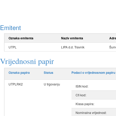
Emitent
Oznaka emitenta
Naziv emitenta
Adr
UTPL
LIPA d.d. Travnik
Šume
Vrijednosni papir
Oznaka papira
Status
Podaci o vrijednosnom papiru
UTPLRK2
U trgovanju
ISIN kod:
Cfi kod:
Klasa papira:
Nominalna vrijednost: