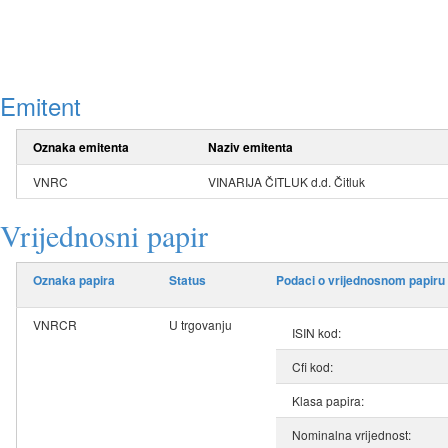
Emitent
Oznaka emitenta
Naziv emitenta
VNRC
VINARIJA ČITLUK d.d. Čitluk
Vrijednosni papir
Oznaka papira
Status
Podaci o vrijednosnom papiru
VNRCR
U trgovanju
ISIN kod:
Cfi kod:
Klasa papira:
Nominalna vrijednost: