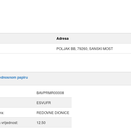
Adresa
POLJAK BB, 79260, SANSKI MOST
jednosnom papiru
BAVPRMR00008
ESVUFR
ra:
REDOVNE DIONICE
vrijednost:
12.50