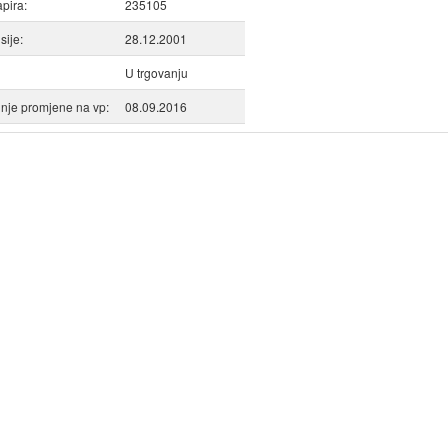
apira:
235105
ije:
28.12.2001
U trgovanju
nje promjene na vp:
08.09.2016