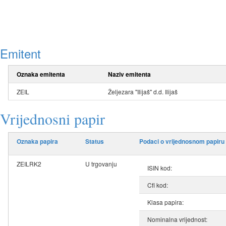
Emitent
Oznaka emitenta
Naziv emitenta
ZEIL
Željezara "Ilijaš" d.d. Ilijaš
Vrijednosni papir
Oznaka papira
Status
Podaci o vrijednosnom papiru
ZEILRK2
U trgovanju
ISIN kod:
Cfi kod:
Klasa papira:
Nominalna vrijednost: