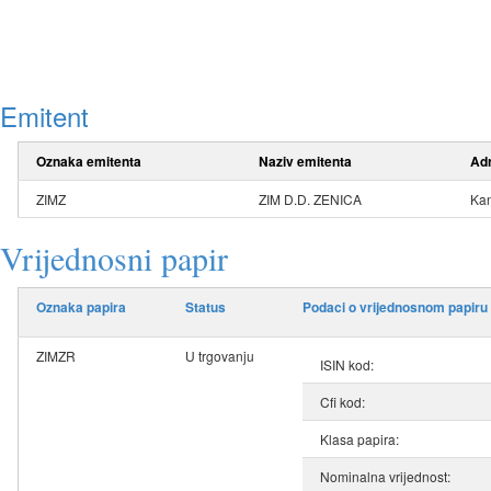
Emitent
Oznaka emitenta
Naziv emitenta
Ad
ZIMZ
ZIM D.D. ZENICA
Kan
Vrijednosni papir
Oznaka papira
Status
Podaci o vrijednosnom papiru
ZIMZR
U trgovanju
ISIN kod:
Cfi kod:
Klasa papira:
Nominalna vrijednost: