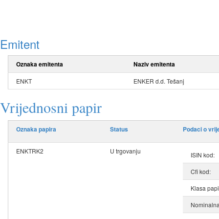
Emitent
Oznaka emitenta
Naziv emitenta
ENKT
ENKER d.d. Tešanj
Vrijednosni papir
Oznaka papira
Status
Podaci o vri
ENKTRK2
U trgovanju
ISIN kod:
Cfi kod:
Klasa papi
Nominalna 