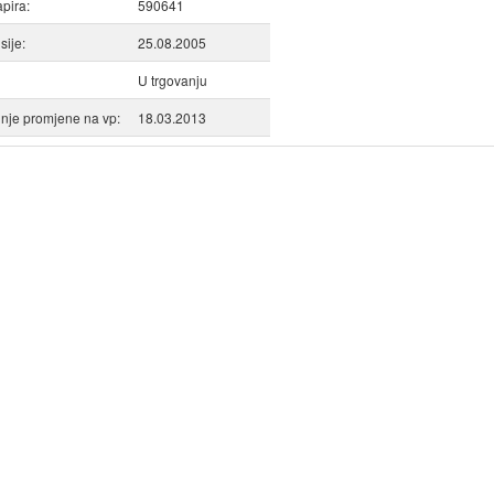
apira:
590641
ije:
25.08.2005
U trgovanju
nje promjene na vp:
18.03.2013