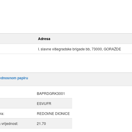
Adresa
I. slavne višegradske brigade bb, 73000, GORAŽDE
jednosnom papiru
BAPRDGRK3001
ESVUFR
ra:
REDOVNE DIONICE
vrijednost:
21.70