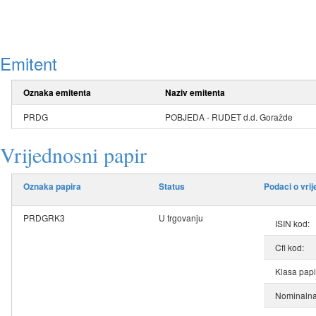
Emitent
Oznaka emitenta
Naziv emitenta
PRDG
POBJEDA - RUDET d.d. Goražde
Vrijednosni papir
Oznaka papira
Status
Podaci o vri
PRDGRK3
U trgovanju
ISIN kod:
Cfi kod:
Klasa papi
Nominalna 