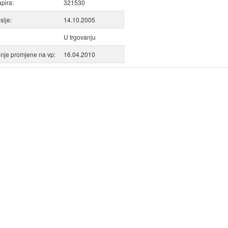
apira:
321530
ije:
14.10.2005
U trgovanju
nje promjene na vp:
16.04.2010