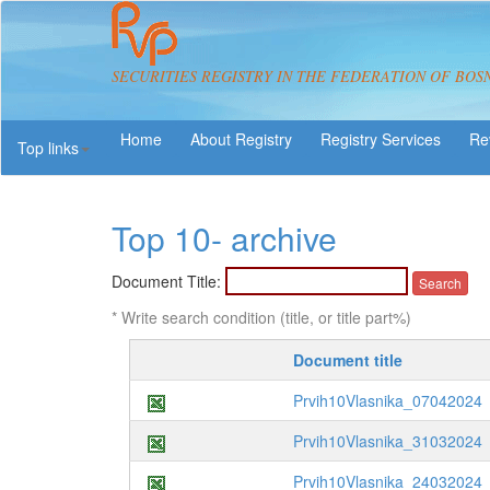
SECURITIES REGISTRY IN THE FEDERATION OF BOS
About Registry
Registry Services
Re
Top links
Top 10- archive
Document Title:
* Write search condition (title, or title part%)
Document title
Prvih10Vlasnika_07042024
Prvih10Vlasnika_31032024
Prvih10Vlasnika_24032024