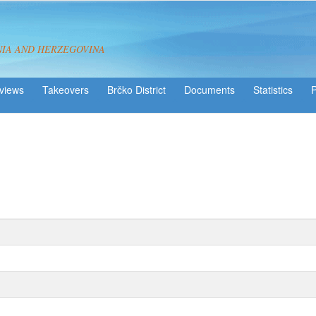
NIA AND HERZEGOVINA
views
Takeovers
Brčko District
Statistics