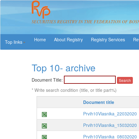
SECURITIES REGISTRY IN THE FEDERATION OF BOS
About Registry
Registry Services
Re
Top links
Top 10- archive
Document Title:
* Write search condition (title, or title part%)
Document title
Prvih10Vlasnika_22032020
Prvih10Vlasnika_15032020
Prvih10Vlasnika_08032020