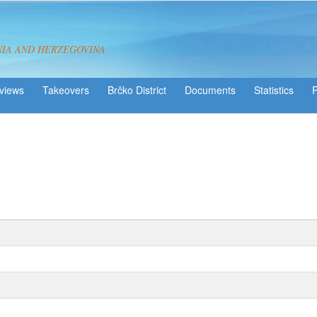
NIA AND HERZEGOVINA
views
Takeovers
Brčko District
Statistics