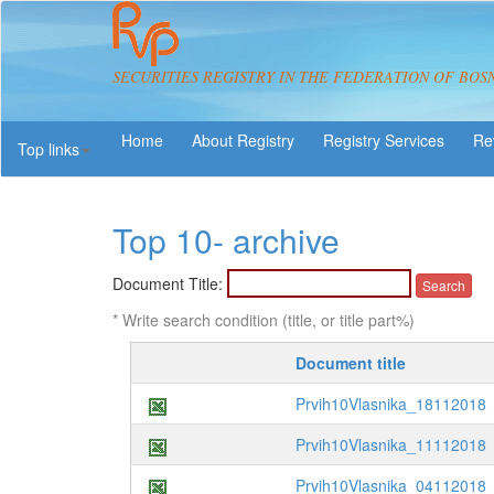
SECURITIES REGISTRY IN THE FEDERATION OF BOS
About Registry
Registry Services
Re
Top links
Top 10- archive
Document Title:
* Write search condition (title, or title part%)
Document title
Prvih10Vlasnika_18112018
Prvih10Vlasnika_11112018
Prvih10Vlasnika_04112018