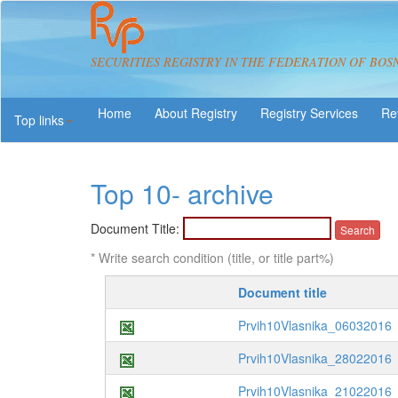
SECURITIES REGISTRY IN THE FEDERATION OF BOS
About Registry
Registry Services
Re
Top links
Top 10- archive
Document Title:
* Write search condition (title, or title part%)
Document title
Prvih10Vlasnika_06032016
Prvih10Vlasnika_28022016
Prvih10Vlasnika_21022016