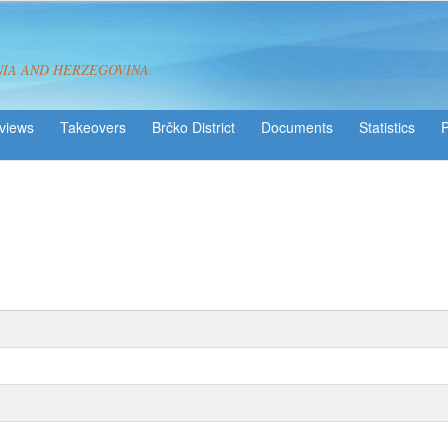
NIA AND HERZEGOVINA
views
Takeovers
Brčko District
Statistics