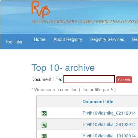
SECURITIES REGISTRY IN THE FEDERATION OF BOS
About Registry
Registry Services
Re
Top links
Top 10- archive
Document Title:
* Write search condition (title, or title part%)
Document title
Prvih10Vlasnika_02112014
Prvih10Vlasnika_26102014
Prvih10Vlasnika_19102014