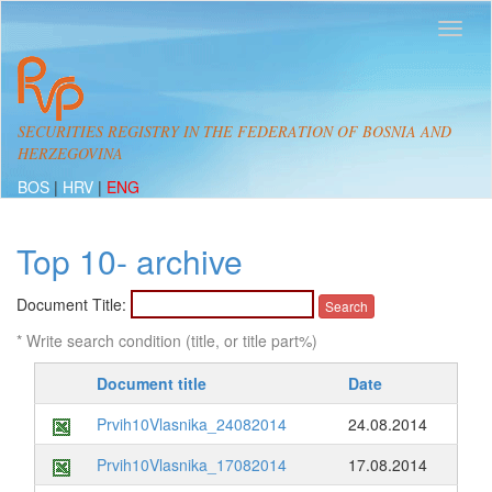
SECURITIES REGISTRY IN THE FEDERATION OF BOSNIA AND
HERZEGOVINA
BOS
|
HRV
|
ENG
Top 10- archive
Document Title:
* Write search condition (title, or title part%)
Document title
Date
Prvih10Vlasnika_24082014
24.08.2014
Prvih10Vlasnika_17082014
17.08.2014