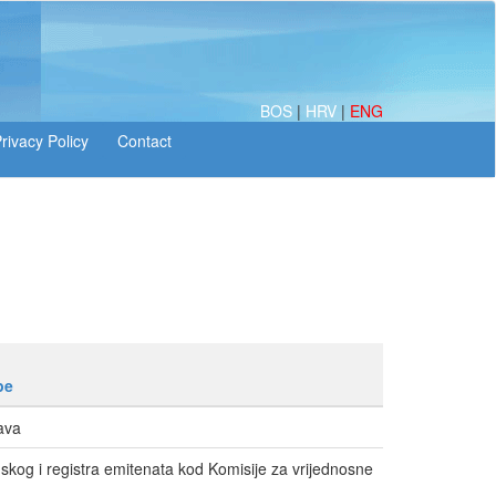
BOS
|
HRV
|
ENG
pe
ava
dskog i registra emitenata kod Komisije za vrijednosne