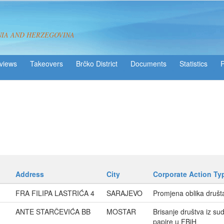
NIA AND HERZEGOVINA
views
Takeovers
Brčko District
Statistics
Address
City
Corporate Action Ty
FRA FILIPA LASTRIĆA 4
SARAJEVO
Promjena oblika društ
ANTE STARČEVIĆA BB
MOSTAR
Brisanje društva iz su
papire u FBiH