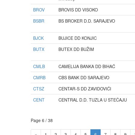
BROV
BROVIS DD VISOKO
BSBR
BS BROKER D.D. SARAJEVO
BJCK
BUJICE DD KONJIC
BUTX
BUTEX DD BUŽIM
CMLB
CAMELIJA BANKA DD BIHAĆ
CMRB
CBS BANK DD SARAJEVO
CTSZ
CENTAR-S DD ZAVIDOVIĆI
CENT
CENTRAL D.D. TUZLA U STEČAJU
Page 6 / 38
«
1
2
3
4
5
6
7
8
9