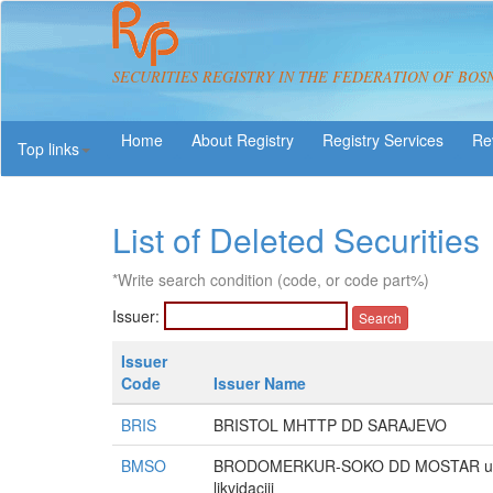
SECURITIES REGISTRY IN THE FEDERATION OF BOS
About Registry
Registry Services
Re
Top links
List of Deleted Securities
*Write search condition (code, or code part%)
Issuer:
Issuer
Code
Issuer Name
BRIS
BRISTOL MHTTP DD SARAJEVO
BMSO
BRODOMERKUR-SOKO DD MOSTAR u
likvidaciji