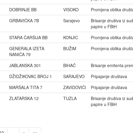
DOBRINJE BB
VISOKO
Promjena oblika društ
GRBAVIČKA 7B
Sarajevo
Brisanje društva iz su
papire u FBiH
STARA ČARŠIJA BB
KONJIC
Promjena oblika društ
GENERALA IZETA
BUŽIM
Promjena oblika društ
NANIĆA 79
JABLANSKA 301
BIHAĆ
Brisanje emitenta pre
DŽIDŽIKOVAC BROJ 1
SARAJEVO
Pripajanje društava
MARŠALA TITA 7
ZAVIDOVIĆI
Pripajanje društava
ZLATARSKA 12
TUZLA
Brisanje društva iz su
papire u FBiH
10
…
»
»»