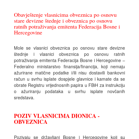
Obavještenje vlasnicima obveznica po osnovu
stare devizne štednje i obveznica po osnovu
ratnih potraživanja emitenta Federacija Bosne i
Hercegovine
Mole se vlasnici obveznica po osnovu stare devizne
štednje i vlasnici obveznica po osnovu ratnih
potraživanja emitenta Federacija Bosne i Hercegovine –
Federalno ministarstvo finansija/financija, koji nemaju
ažurirane matične podatke i/ili nisu dostavili bankovni
račun u svrhu isplate dospjele glavnice i kamate da se
obrate Registru vrijednosnih papira u FBiH za instrukciju
o ažuriranju podataka u svrhu isplate novčanih
sredstava.
POZIV VLASNICIMA DIONICA -
OBVEZNICA
Pozivaju se državljani Bosne i Hercegovine koji su