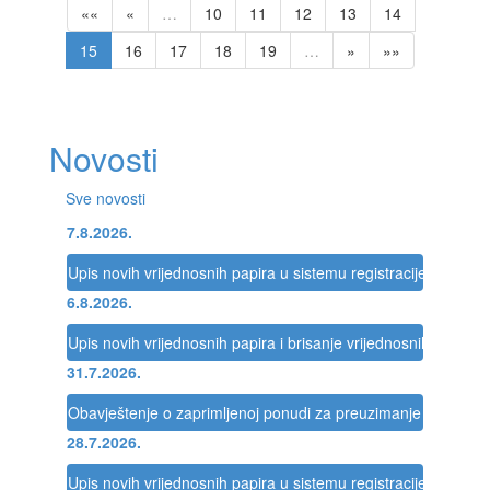
««
«
…
10
11
12
13
14
15
16
17
18
19
…
»
»»
Novosti
Sve novosti
7.8.2026.
Upis novih vrijednosnih papira u sistemu registracije Registra
6.8.2026.
Upis novih vrijednosnih papira i brisanje vrijednosnih papira 
31.7.2026.
Obavještenje o zaprimljenoj ponudi za preuzimanje društva
28.7.2026.
Upis novih vrijednosnih papira u sistemu registracije Registra