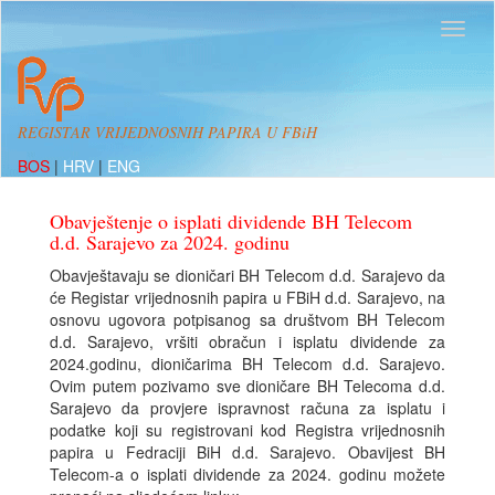
REGISTAR VRIJEDNOSNIH PAPIRA U FBiH
BOS
|
HRV
|
ENG
Obavještenje o isplati dividende BH Telecom
d.d. Sarajevo za 2024. godinu
Obavještavaju se dioničari BH Telecom d.d. Sarajevo da
će Registar vrijednosnih papira u FBiH d.d. Sarajevo, na
osnovu ugovora potpisanog sa društvom BH Telecom
d.d. Sarajevo, vršiti obračun i isplatu dividende za
2024.godinu, dioničarima BH Telecom d.d. Sarajevo.
Ovim putem pozivamo sve dioničare BH Telecoma d.d.
Sarajevo da provjere ispravnost računa za isplatu i
podatke koji su registrovani kod Registra vrijednosnih
papira u Fedraciji BiH d.d. Sarajevo. Obavijest BH
Telecom-a o isplati dividende za 2024. godinu možete