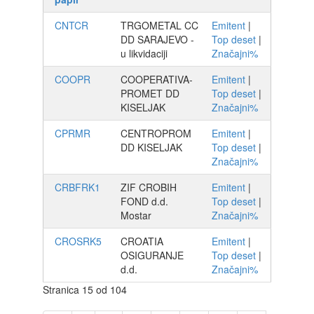
CNTCR
TRGOMETAL CC
Emitent
|
DD SARAJEVO -
Top deset
|
u likvidaciji
Značajni%
COOPR
COOPERATIVA-
Emitent
|
PROMET DD
Top deset
|
KISELJAK
Značajni%
CPRMR
CENTROPROM
Emitent
|
DD KISELJAK
Top deset
|
Značajni%
CRBFRK1
ZIF CROBIH
Emitent
|
FOND d.d.
Top deset
|
Mostar
Značajni%
CROSRK5
CROATIA
Emitent
|
OSIGURANJE
Top deset
|
d.d.
Značajni%
Stranica 15 od 104