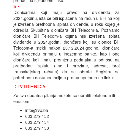
pronaći na sljedećem linku:
link
Dioničarima koji imaju pravo na dividendu za
2024.godinu, ista će biti isplaćena na račun u BiH na koji
je izvršena prethodna isplata dividende, u roku kojeg je
odredila Skupština dioničara BH Telecom-a. Pozivamo
dioničare BH Telecom-a kojima nije izvršena isplata
dividende u 2024.godini, dioničare koji su dionice BH
Telecom-a stekli nakon 23.12.2024.godine, dioničare
koji dividendu primaju u inozemne banke, kao i one
dioničare koji imaju promjenu podataka u odnosu na
prethodnu isplatu (ime i prezime, adresa, broj
transakcijskog računa) da se obrate Registru sa
potrebnom dokumentacijom prema uputama na linku:
D I V I D E N D A
Za sva dodatna pitanja možete se obratiti telefonom ili
emailom:
info@rvp.ba
033 279 152
033 279 154
033 279 150