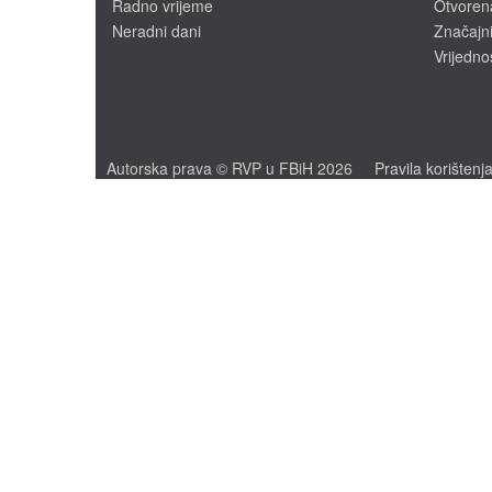
Radno vrijeme
Otvoren
Neradni dani
Značajni
Vrijedno
Autorska prava © RVP u FBiH 2026
Pravila korištenj