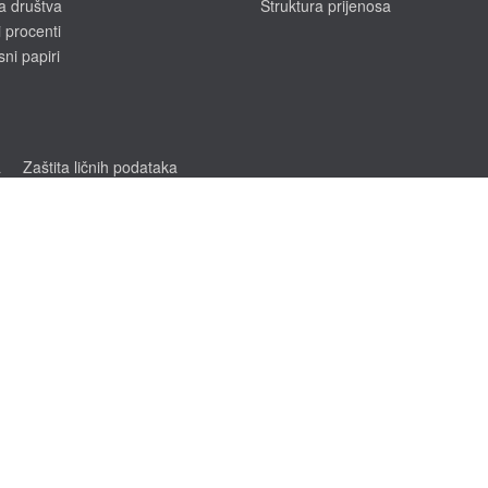
a društva
Struktura prijenosa
 procenti
sni papiri
a
Zaštita ličnih podataka