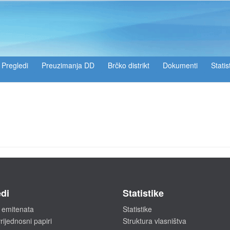
Pregledi
Preuzimanja DD
Brčko distrikt
Dokumenti
Statis
di
Statistike
 emitenata
Statistike
rijednosni papiri
Struktura vlasništva