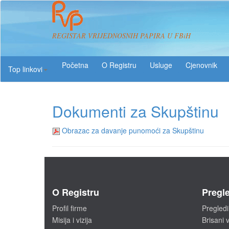
REGISTAR VRIJEDNOSNIH PAPIRA U FBiH
O Registru
Usluge
Top linkovi
Dokumenti za Skupštinu
Obrazac za davanje punomoći za Skupštinu
O Registru
Pregle
Profil firme
Pregledi
Misija i vizija
Brisani v