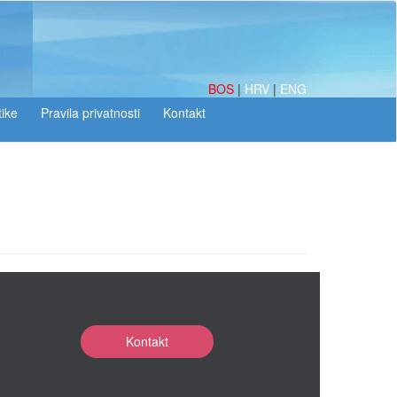
BOS
|
HRV
|
ENG
tike
Kontakt