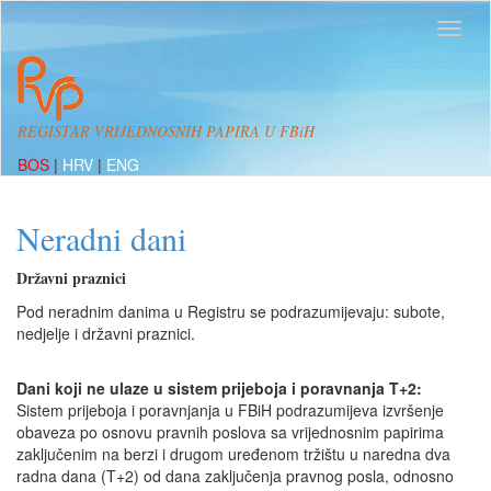
REGISTAR VRIJEDNOSNIH PAPIRA U FBiH
BOS
|
HRV
|
ENG
Neradni dani
Državni praznici
Pod neradnim danima u Registru se podrazumijevaju: subote,
nedjelje i državni praznici.
Dani koji ne ulaze u sistem prijeboja i poravnanja T+2:
Sistem prijeboja i poravnjanja u FBiH podrazumijeva izvršenje
obaveza po osnovu pravnih poslova sa vrijednosnim papirima
zaključenim na berzi i drugom uređenom tržištu u naredna dva
radna dana (T+2) od dana zaključenja pravnog posla, odnosno