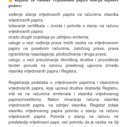
poslove:
vođenje stanja vrijednosnih papira na računima vlasnika
vrijednosnih papira;
izdavanje certifikata – izvoda i potvrda o stanju na računu
vrijednosnih papira;
izradu drugih izvještaja po zahtjevu emitenta;
usluge u vezi vođenja prava trećih osoba na vrijednosnom
papiru na posebnim računima, založnog prava, prava
ograničenja raspolaganja, plodouživanja i druga prava;
uslugu u vezi preuzimanja dioničkog društva i provođenja
tender ponude na osnovu posebnog ugovora između
vlasnika vrijednosnih papira i Registra.
Registracija podataka o vrijednosnim papirima i vlasnicima
vrijednosnih papira, koje uprava društva dostavlja Registru,
vrši se na računima emitenata i vlasnika vrijednosnog
papira(investitora). Nakon otvaranja računa vlasnika
vrijednosnih papira, na zahtjev vlasnika, Registar izdaje
vlasniku vrijednosnog papira potvrdu o stanju na računu
vrijednosnih papira. Potvrda o stanju na računu ne
predstavlja vrijednosni papir, već potvrdu da je osoba na čiji