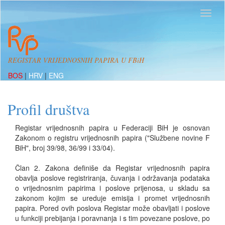
REGISTAR VRIJEDNOSNIH PAPIRA U FBiH
BOS
|
HRV
|
ENG
Profil društva
Registar vrijednosnih papira u Federaciji BiH je osnovan
Zakonom o registru vrijednosnih papira ("Službene novine F
BiH", broj 39/98, 36/99 i 33/04).
Član 2. Zakona definiše da Registar vrijednosnih papira
obavlja poslove registriranja, čuvanja i održavanja podataka
o vrijednosnim papirima i poslove prijenosa, u skladu sa
zakonom kojim se ureduje emisija i promet vrijednosnih
papira. Pored ovih poslova Registar može obavljati i poslove
u funkciji prebijanja i poravnanja i s tim povezane poslove, po