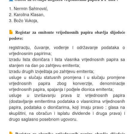
1. Nermin Šahinović,
2. Karolina Klasan,
3. Božo Vukoja,

Registar za emitente vrijednosnih papira obavlja slijedeće
poslove:
registraciju, čuvanje, vođenje i održavanje podataka o
vrijednosnim papirima;
izradu lista dioničara i lista vlasnika vrijednosnih papira sa
stanjem na dan po zahtjevu emitenta;
izradu drugih izvještaja po zahtjevu emitenta;
usluge u slučaju statusnih promjena i u slučaju promjene
vrijednosnih papira zbog konverzije, denominacije
vrijednosnih papira, spajanja i podjele dionica emitenta;
usluge u izvršavanju prava iz vrijednosnih papira
(dostavljanje emitentima podataka o vlasnicima vrijednosnih
papira, podataka o dioničarima, koji imaju pravo : glasa na
skupštini, na obračun i isplatu dividende i druga prava) i
drugo saglasno posebnom ugovoru.

Registar za vlasnike vrijednosnih papira obavlja slijedeće