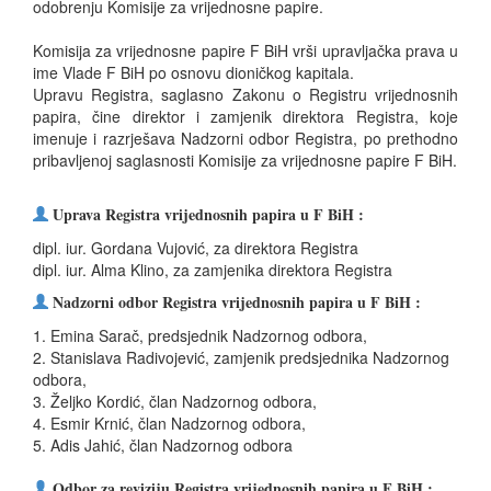
odobrenju Komisije za vrijednosne papire.
Komisija za vrijednosne papire F BiH vrši upravljačka prava u
ime Vlade F BiH po osnovu dioničkog kapitala.
Upravu Registra, saglasno Zakonu o Registru vrijednosnih
papira, čine direktor i zamjenik direktora Registra, koje
imenuje i razrješava Nadzorni odbor Registra, po prethodno
pribavljenoj saglasnosti Komisije za vrijednosne papire F BiH.

Uprava Registra vrijednosnih papira u F BiH :
dipl. iur. Gordana Vujović, za direktora Registra
dipl. iur. Alma Klino, za zamjenika direktora Registra

Nadzorni odbor Registra vrijednosnih papira u F BiH :
1. Emina Sarač, predsjednik Nadzornog odbora,
2. Stanislava Radivojević, zamjenik predsjednika Nadzornog
odbora,
3. Željko Kordić, član Nadzornog odbora,
4. Esmir Krnić, član Nadzornog odbora,
5. Adis Jahić, član Nadzornog odbora

Odbor za reviziju Registra vrijednosnih papira u F BiH :