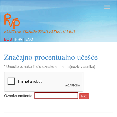
REGISTAR VRIJEDNOSNIH PAPIRA U FBiH
BOS
|
HRV
|
ENG
Značajno procentualno učešće
* Unesite oznaku ili dio oznake emitenta(naziv vlasnika)
Oznaka emitenta: