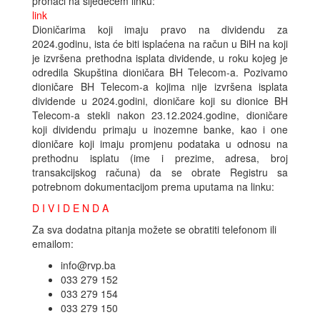
pronaći na sljedećem linku:
link
Dioničarima koji imaju pravo na dividendu za
2024.godinu, ista će biti isplaćena na račun u BiH na koji
je izvršena prethodna isplata dividende, u roku kojeg je
odredila Skupština dioničara BH Telecom-a. Pozivamo
dioničare BH Telecom-a kojima nije izvršena isplata
dividende u 2024.godini, dioničare koji su dionice BH
Telecom-a stekli nakon 23.12.2024.godine, dioničare
koji dividendu primaju u inozemne banke, kao i one
dioničare koji imaju promjenu podataka u odnosu na
prethodnu isplatu (ime i prezime, adresa, broj
transakcijskog računa) da se obrate Registru sa
potrebnom dokumentacijom prema uputama na linku:
D I V I D E N D A
Za sva dodatna pitanja možete se obratiti telefonom ili
emailom:
info@rvp.ba
033 279 152
033 279 154
033 279 150