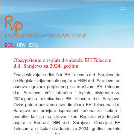
REGISTAR VRIJEDNOSNIH PAPIRA U FBiH
BOS
|
HRV
|
ENG
Obavještenje o isplati dividende BH Telecom
d.d. Sarajevo za 2024. godinu
Obavještavaju se dioničari BH Telecom d.d. Sarajevo da
će Registar vrijednosnih papira u FBiH d.d. Sarajevo, na
osnovu ugovora potpisanog sa društvom BH Telecom
d.d. Sarajevo, vršiti obračun i isplatu dividende za
2024.godinu, dioničarima BH Telecom d.d. Sarajevo.
Ovim putem pozivamo sve dioničare BH Telecoma d.d.
Sarajevo da provjere ispravnost računa za isplatu i
podatke koji su registrovani kod Registra vrijednosnih
papira u Fedraciji BiH d.d. Sarajevo. Obavijest BH
Telecom-a o isplati dividende za 2024. godinu možete