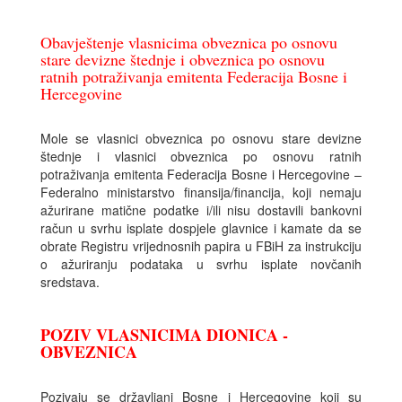
Obavještenje vlasnicima obveznica po osnovu
stare devizne štednje i obveznica po osnovu
ratnih potraživanja emitenta Federacija Bosne i
Hercegovine
Mole se vlasnici obveznica po osnovu stare devizne
štednje i vlasnici obveznica po osnovu ratnih
potraživanja emitenta Federacija Bosne i Hercegovine –
Federalno ministarstvo finansija/financija, koji nemaju
ažurirane matične podatke i/ili nisu dostavili bankovni
račun u svrhu isplate dospjele glavnice i kamate da se
obrate Registru vrijednosnih papira u FBiH za instrukciju
o ažuriranju podataka u svrhu isplate novčanih
sredstava.
POZIV VLASNICIMA DIONICA -
OBVEZNICA
Pozivaju se državljani Bosne i Hercegovine koji su