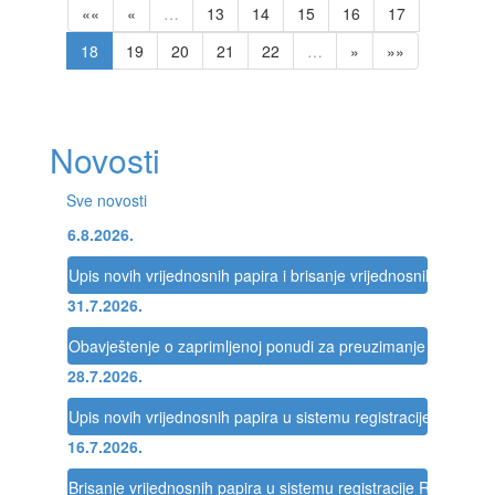
««
«
…
13
14
15
16
17
18
19
20
21
22
…
»
»»
Novosti
Sve novosti
6.8.2026.
Upis novih vrijednosnih papira i brisanje vrijednosnih papira 
31.7.2026.
Obavještenje o zaprimljenoj ponudi za preuzimanje društva
28.7.2026.
Upis novih vrijednosnih papira u sistemu registracije Registra
16.7.2026.
Brisanje vrijednosnih papira u sistemu registracije Registra