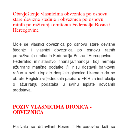
Obavještenje vlasnicima obveznica po osnovu
stare devizne štednje i obveznica po osnovu
ratnih potraživanja emitenta Federacija Bosne i
Hercegovine
Mole se vlasnici obveznica po osnovu stare devizne
štednje i vlasnici obveznica po osnovu ratnih
potraživanja emitenta Federacija Bosne i Hercegovine –
Federalno ministarstvo finansija/financija, koji nemaju
ažurirane matične podatke i/ili nisu dostavili bankovni
račun u svrhu isplate dospjele glavnice i kamate da se
obrate Registru vrijednosnih papira u FBiH za instrukciju
o ažuriranju podataka u svrhu isplate novčanih
sredstava.
POZIV VLASNICIMA DIONICA -
OBVEZNICA
Pozivaju se državljani Bosne i Hercegovine koji su