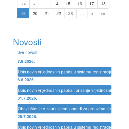
««
«
…
14
15
16
17
18
19
20
21
22
23
…
»
»»
Novosti
Sve novosti
7.8.2026.
Upis novih vrijednosnih papira u sistemu registracije Registra
6.8.2026.
Upis novih vrijednosnih papira i brisanje vrijednosnih papira 
31.7.2026.
Obavještenje o zaprimljenoj ponudi za preuzimanje društva
28.7.2026.
Upis novih vrijednosnih papira u sistemu registracije Registra