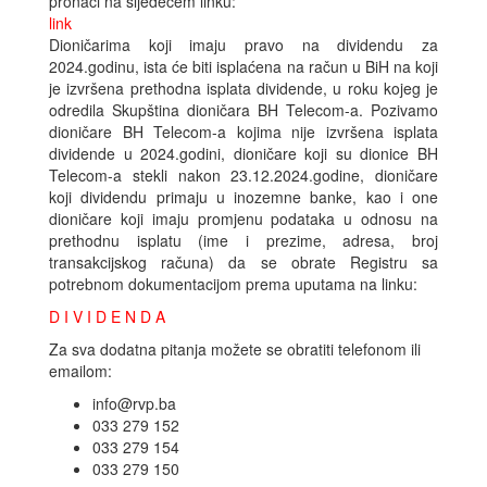
pronaći na sljedećem linku:
link
Dioničarima koji imaju pravo na dividendu za
2024.godinu, ista će biti isplaćena na račun u BiH na koji
je izvršena prethodna isplata dividende, u roku kojeg je
odredila Skupština dioničara BH Telecom-a. Pozivamo
dioničare BH Telecom-a kojima nije izvršena isplata
dividende u 2024.godini, dioničare koji su dionice BH
Telecom-a stekli nakon 23.12.2024.godine, dioničare
koji dividendu primaju u inozemne banke, kao i one
dioničare koji imaju promjenu podataka u odnosu na
prethodnu isplatu (ime i prezime, adresa, broj
transakcijskog računa) da se obrate Registru sa
potrebnom dokumentacijom prema uputama na linku:
D I V I D E N D A
Za sva dodatna pitanja možete se obratiti telefonom ili
emailom:
info@rvp.ba
033 279 152
033 279 154
033 279 150