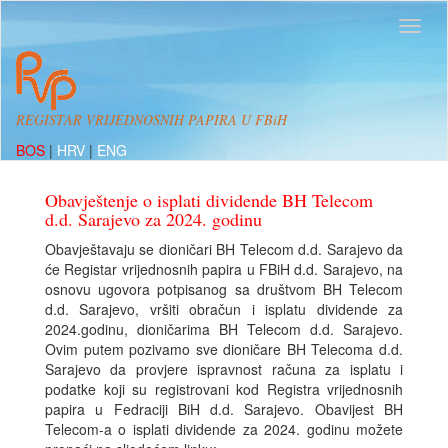
REGISTAR VRIJEDNOSNIH PAPIRA U FBiH
BOS
|
HRV
|
ENG
Obavještenje o isplati dividende BH Telecom
d.d. Sarajevo za 2024. godinu
Obavještavaju se dioničari BH Telecom d.d. Sarajevo da
će Registar vrijednosnih papira u FBiH d.d. Sarajevo, na
osnovu ugovora potpisanog sa društvom BH Telecom
d.d. Sarajevo, vršiti obračun i isplatu dividende za
2024.godinu, dioničarima BH Telecom d.d. Sarajevo.
Ovim putem pozivamo sve dioničare BH Telecoma d.d.
Sarajevo da provjere ispravnost računa za isplatu i
podatke koji su registrovani kod Registra vrijednosnih
papira u Fedraciji BiH d.d. Sarajevo. Obavijest BH
Telecom-a o isplati dividende za 2024. godinu možete