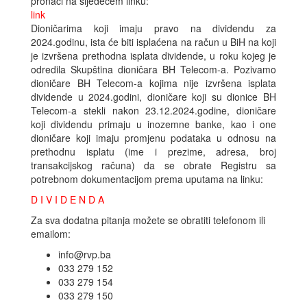
pronaći na sljedećem linku:
link
Dioničarima koji imaju pravo na dividendu za
2024.godinu, ista će biti isplaćena na račun u BiH na koji
je izvršena prethodna isplata dividende, u roku kojeg je
odredila Skupština dioničara BH Telecom-a. Pozivamo
dioničare BH Telecom-a kojima nije izvršena isplata
dividende u 2024.godini, dioničare koji su dionice BH
Telecom-a stekli nakon 23.12.2024.godine, dioničare
koji dividendu primaju u inozemne banke, kao i one
dioničare koji imaju promjenu podataka u odnosu na
prethodnu isplatu (ime i prezime, adresa, broj
transakcijskog računa) da se obrate Registru sa
potrebnom dokumentacijom prema uputama na linku:
D I V I D E N D A
Za sva dodatna pitanja možete se obratiti telefonom ili
emailom:
info@rvp.ba
033 279 152
033 279 154
033 279 150