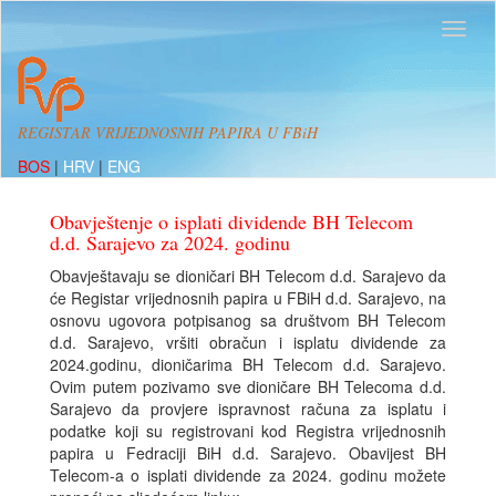
REGISTAR VRIJEDNOSNIH PAPIRA U FBiH
BOS
|
HRV
|
ENG
Obavještenje o isplati dividende BH Telecom
d.d. Sarajevo za 2024. godinu
Obavještavaju se dioničari BH Telecom d.d. Sarajevo da
će Registar vrijednosnih papira u FBiH d.d. Sarajevo, na
osnovu ugovora potpisanog sa društvom BH Telecom
d.d. Sarajevo, vršiti obračun i isplatu dividende za
2024.godinu, dioničarima BH Telecom d.d. Sarajevo.
Ovim putem pozivamo sve dioničare BH Telecoma d.d.
Sarajevo da provjere ispravnost računa za isplatu i
podatke koji su registrovani kod Registra vrijednosnih
papira u Fedraciji BiH d.d. Sarajevo. Obavijest BH
Telecom-a o isplati dividende za 2024. godinu možete