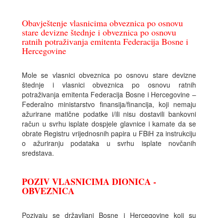
Obavještenje vlasnicima obveznica po osnovu
stare devizne štednje i obveznica po osnovu
ratnih potraživanja emitenta Federacija Bosne i
Hercegovine
Mole se vlasnici obveznica po osnovu stare devizne
štednje i vlasnici obveznica po osnovu ratnih
potraživanja emitenta Federacija Bosne i Hercegovine –
Federalno ministarstvo finansija/financija, koji nemaju
ažurirane matične podatke i/ili nisu dostavili bankovni
račun u svrhu isplate dospjele glavnice i kamate da se
obrate Registru vrijednosnih papira u FBiH za instrukciju
o ažuriranju podataka u svrhu isplate novčanih
sredstava.
POZIV VLASNICIMA DIONICA -
OBVEZNICA
Pozivaju se državljani Bosne i Hercegovine koji su