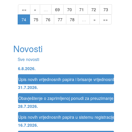
««
«
…
69
70
71
72
73
74
75
76
77
78
…
»
»»
Novosti
Sve novosti
6.8.2026.
Upis novih vrijednosnih papira i brisanje vrijednosnih papira 
31.7.2026.
Obavještenje o zaprimljenoj ponudi za preuzimanje društva
28.7.2026.
Upis novih vrijednosnih papira u sistemu registracije Registra
16.7.2026.