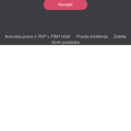
Kontakt
Autorska prava © RVP u FBiH 2026
Pravila korištenja
Zaštita
ličnih podataka