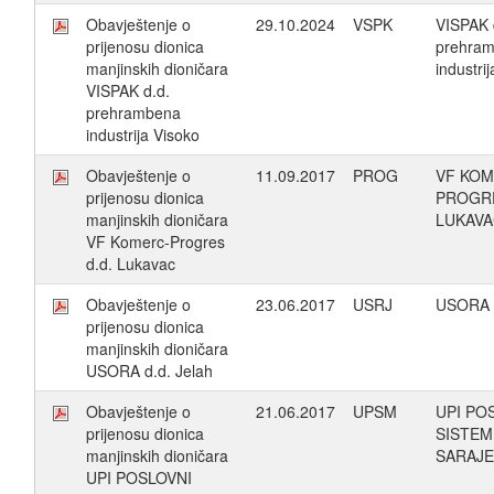
Obavještenje o
29.10.2024
VSPK
VISPAK 
prijenosu dionica
prehra
manjinskih dioničara
industri
VISPAK d.d.
prehrambena
industrija Visoko
Obavještenje o
11.09.2017
PROG
VF KOM
prijenosu dionica
PROGR
manjinskih dioničara
LUKAV
VF Komerc-Progres
d.d. Lukavac
Obavještenje o
23.06.2017
USRJ
USORA d
prijenosu dionica
manjinskih dioničara
USORA d.d. Jelah
Obavještenje o
21.06.2017
UPSM
UPI PO
prijenosu dionica
SISTEM
manjinskih dioničara
SARAJ
UPI POSLOVNI