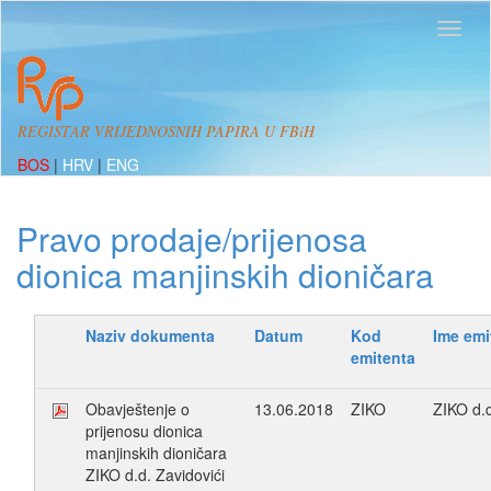
REGISTAR VRIJEDNOSNIH PAPIRA U FBiH
BOS
|
HRV
|
ENG
Pravo prodaje/prijenosa
dionica manjinskih dioničara
Naziv dokumenta
Datum
Kod
Ime emi
emitenta
Obavještenje o
13.06.2018
ZIKO
ZIKO d.d
prijenosu dionica
manjinskih dioničara
ZIKO d.d. Zavidovići