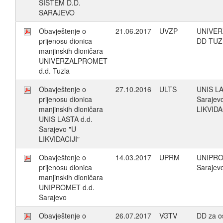
SISTEM D.D.
SARAJEVO
Obavještenje o
21.06.2017
UVZP
UNIVE
prijenosu dionica
DD TUZ
manjinskih dioničara
UNIVERZALPROMET
d.d. Tuzla
Obavještenje o
27.10.2016
ULTS
UNIS LA
prijenosu dionica
Sarajev
manjinskih dioničara
LIKVIDA
UNIS LASTA d.d.
Sarajevo "U
LIKVIDACIJI"
Obavještenje o
14.03.2017
UPRM
UNIPRO
prijenosu dionica
Sarajev
manjinskih dioničara
UNIPROMET d.d.
Sarajevo
Obavještenje o
26.07.2017
VGTV
DD za o