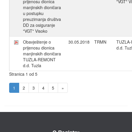
prijenosu dionica
"VGT" V
manjinskih dioničara
u postupku
preuzimanja društva
DD za osiguranje
"VGT" Visoko
Obavještenje o
30.05.2018
TRMN
TUZLA
prijenosu dionica
d.d. Tuz
manjinskih dioničara
TUZLA-REMONT
d.d. Tuzla
Stranica 1 od 5
1
2
3
4
5
»