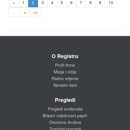
«
1
2
3
4
5
6
7
8
9
10
…
»
»»
O Registru
Profil firme
Misija i vizija
Radno vrijeme
Neradni dani
Pregledi
Pregledi emitenata
Brisani vrijednosni papiri
Otvorena društva
Značajni procenti