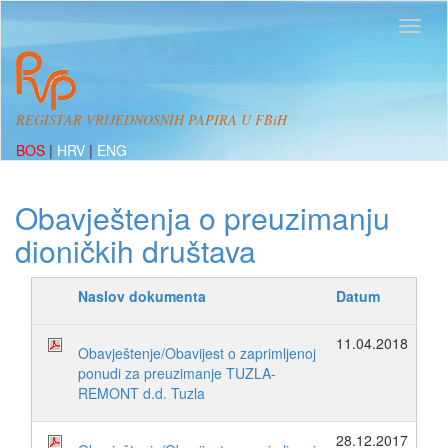
REGISTAR VRIJEDNOSNIH PAPIRA U FBiH
BOS
|
HRV
|
ENG
Obavještenja o preuzimanju
dioničkih društava
Naslov dokumenta
Datum
11.04.2018
Obavještenje/Obavijest o zaprimljenoj
ponudi za preuzimanje TUZLA-
REMONT d.d. Tuzla
28.12.2017