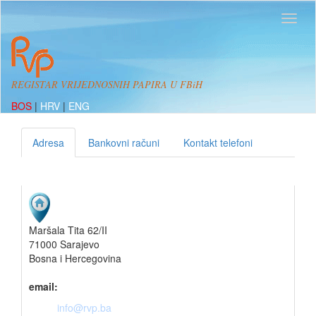
REGISTAR VRIJEDNOSNIH PAPIRA U FBiH
BOS
|
HRV
|
ENG
Adresa
Bankovni računi
Kontakt telefoni
Maršala Tita 62/II
71000 Sarajevo
Bosna i Hercegovina
email:
info@rvp.ba